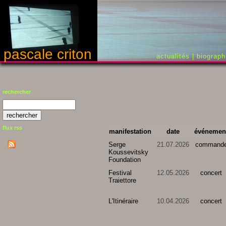
pascale criton
actualités
|
biograph
rechercher
flux rss
manifestation
date
événemen
Serge
21.07.2026
command
Koussevitsky
Foundation
Festival
12.05.2026
concert
Traiettore
L'Itinéraire
10.04.2026
concert